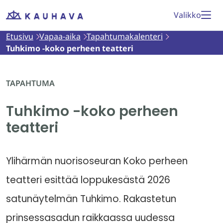
Siirry
Valikko
Etusivu
sisältöön
Etusivu
Vapaa-aika
Tapahtumakalenteri
Tuhkimo -koko perheen teatteri
TAPAHTUMA
Tuhkimo -koko perheen
teatteri
Ylihärmän nuorisoseuran Koko perheen
teatteri esittää loppukesästä 2026
satunäytelmän Tuhkimo. Rakastetun
prinsessasadun raikkaassa uudessa