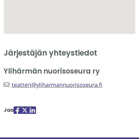
Järjestäjän yhteystiedot
Ylihärmän nuorisoseura ry
teatteri@yliharmannuorisoseura.fi
Jaa
Jaa
Jaa
Jaa
palvelussa
palvelussa
palvelussa
"Facebook"
"X"
"LinkedIn"