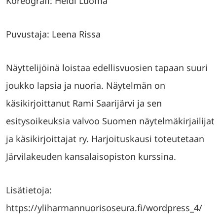
Koreografi: Heidi Luoma
Puvustaja: Leena Rissa
Näyttelijöinä loistaa edellisvuosien tapaan suuri
joukko lapsia ja nuoria. Näytelmän on
käsikirjoittanut Rami Saarijärvi ja sen
esitysoikeuksia valvoo Suomen näytelmäkirjailijat
ja käsikirjoittajat ry. Harjoituskausi toteutetaan
Järvilakeuden kansalaisopiston kurssina.
Lisätietoja:
https://yliharmannuorisoseura.fi/wordpress_4/