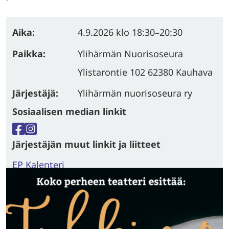
Aika:
4.9.2026
klo 18:30
–
20:30
Paikka:
Ylihärmän Nuorisoseura
Ylistarontie 102 62380 Kauhava
Järjestäjä:
Ylihärmän nuorisoseura ry
Sosiaalisen median linkit
Facebook
Instagram
Järjestäjän muut linkit ja liitteet
EP Kalenteri