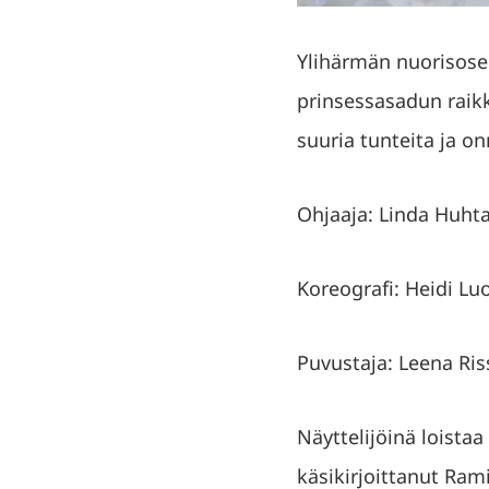
Ylihärmän nuorisose
prinsessasadun raik
suuria tunteita ja on
Ohjaaja: Linda Huht
Koreografi: Heidi L
Puvustaja: Leena Ris
Näyttelijöinä loista
käsikirjoittanut Rami