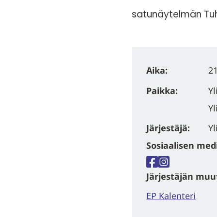
satunäytelmän Tuh
Aika:
21
Paikka:
Y
Yl
Järjestäjä:
Yl
Sosiaalisen medi
Facebook
Instagram
Järjestäjän muut 
EP Kalenteri