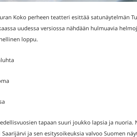
uran Koko perheen teatteri esittää satunäytelmän T
kaassa uudessa versiossa nähdään hulmuavia helmoja
nellinen loppu.
aluhta
uoma
sa
a edellisvuosien tapaan suuri joukko lapsia ja nuoria
 Saarijärvi ja sen esitysoikeuksia valvoo Suomen näyte