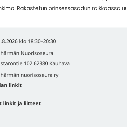
kimo. Rakastetun prinsessasadun raikkaassa 
.8.2026
klo 18:30
–
20:30
lihärmän Nuorisoseura
istarontie 102 62380 Kauhava
ihärmän nuorisoseura ry
an linkit
linkit ja liitteet