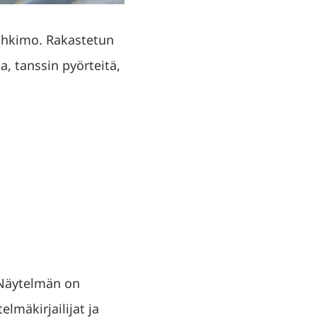
uhkimo. Rakastetun
, tanssin pyörteitä,
. Näytelmän on
lmäkirjailijat ja