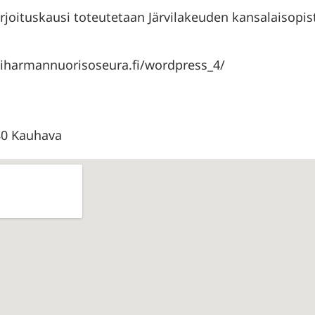
Harjoituskausi toteutetaan Järvilakeuden kansalaisopis
/yliharmannuorisoseura.fi/wordpress_4/
80 Kauhava