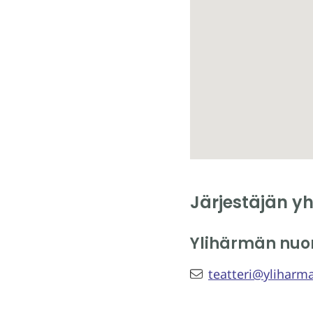
Järjestäjän yh
Ylihärmän nuor
teatteri@yliharm