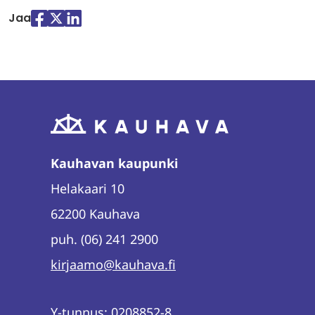
Jaa
Jaa
Jaa
Jaa
palvelussa
palvelussa
palvelussa
"Facebook"
"X"
"LinkedIn"
Kauhavan kaupunki
Helakaari 10
62200 Kauhava
puh. (06) 241 2900
kirjaamo@kauhava.fi
Y-tunnus: 0208852-8