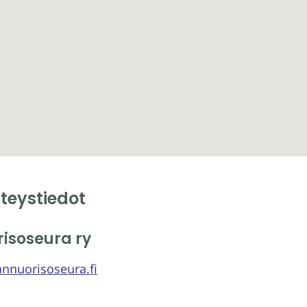
teystiedot
isoseura ry
annuorisoseura.fi