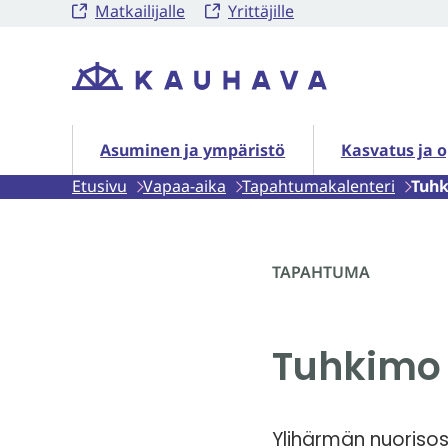
Matkailijalle
Yrittäjille
Siirry
sisältöön
Etusivu
Asuminen ja ympäristö alasivut
Kasvatus ja o
Asuminen ja ympäristö
Kasvatus ja 
Etusivu
Vapaa-aika
Tapahtumakalenteri
Tuhk
TAPAHTUMA
Tuhkimo 
Ylihärmän nuoriso