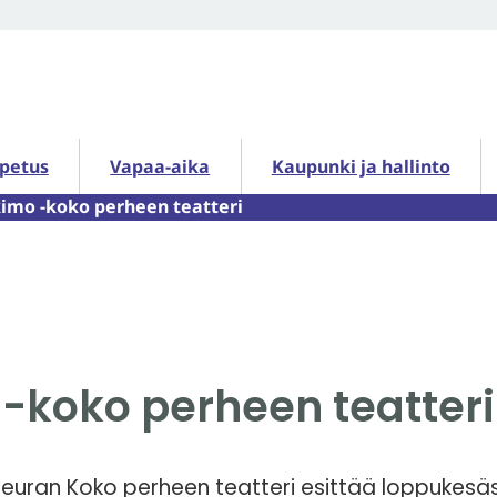
petus alasivut
Vapaa-aika alasivut
Kaupunki ja hallinto alasiv
opetus
Vapaa-aika
Kaupunki ja hallinto
imo -koko perheen teatteri
-koko perheen teatteri
seuran Koko perheen teatteri esittää loppukesä