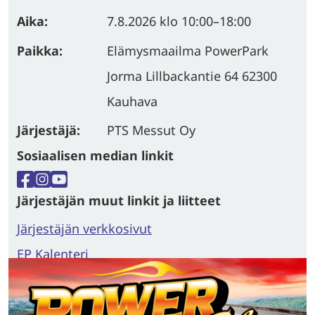
Aika:
7.8.2026
klo 10:00
–
18:00
Paikka:
Elämysmaailma PowerPark
Jorma Lillbackantie 64 62300
Kauhava
Järjestäjä:
PTS Messut Oy
Sosiaalisen median linkit
Facebook
Instagram
YouTube
Järjestäjän muut linkit ja liitteet
Or
Järjestäjän verkkosivut
Vimeo
EP Kalenteri
Link