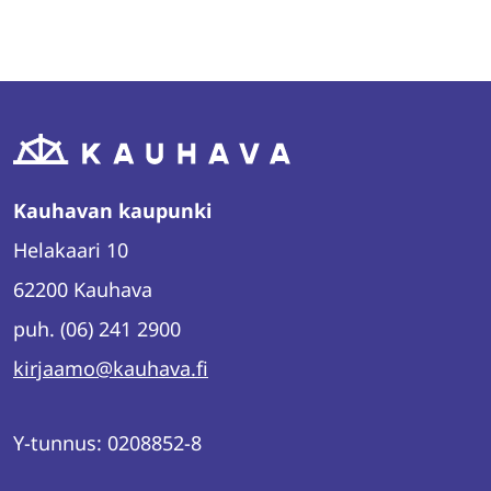
Jaa
Jaa
Jaa
palvelussa
palvelussa
palvelussa
"Facebook"
"X"
"LinkedIn"
Kauhavan kaupunki
Helakaari 10
62200 Kauhava
puh. (06) 241 2900
kirjaamo@kauhava.fi
Y-tunnus: 0208852-8