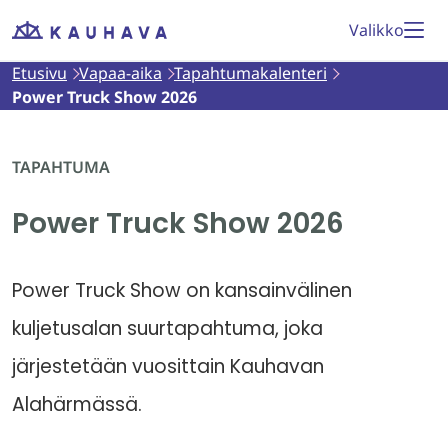
Siirry
Valikko
Etusivu
sisältöön
Etusivu
Vapaa-aika
Tapahtumakalenteri
Power Truck Show 2026
TAPAHTUMA
Power Truck Show 2026
Power Truck Show on kansainvälinen
kuljetusalan suurtapahtuma, joka
järjestetään vuosittain Kauhavan
Alahärmässä.