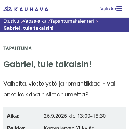
Siirry
Valikko
Etusivu
sisältöön
Etusivu
Vapaa-aika
Tapahtumakalenteri
Gabriel, tule takaisin!
TAPAHTUMA
Gabriel, tule takaisin!
Valheita, viettelystä ja romantiikkaa – vai
onko kaikki vain silmänlumetta?
Aika:
26.9.2026
klo 13:00
–
15:30
Paikka:
Kortesjärven Ylikylän