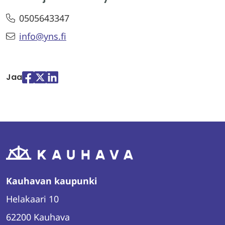
0505643347
info@yns.fi
Jaa
Jaa
Jaa
Jaa
palvelussa
palvelussa
palvelussa
"Facebook"
"X"
"LinkedIn"
Kauhavan kaupunki
Helakaari 10
62200 Kauhava