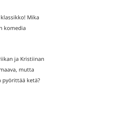
 klassikko! Mika
nen komedia
ikan ja Kristiinan
urmaava, mutta
a pyörittää ketä?