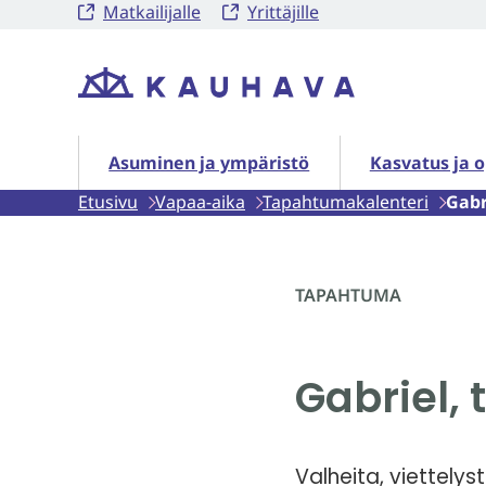
Matkailijalle
Yrittäjille
Siirry
sisältöön
Etusivu
Asuminen ja ympäristö alasivut
Kasvatus ja o
Asuminen ja ympäristö
Kasvatus ja 
Etusivu
Vapaa-aika
Tapahtumakalenteri
Gabr
TAPAHTUMA
Gabriel, 
Valheita, viettelys