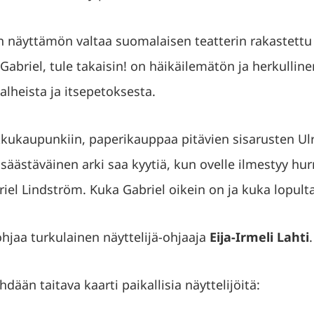
än näyttämön valtaa suomalaisen teatterin rakastettu
 Gabriel, tule takaisin! on häikäilemätön ja herkulli
alheista ja itsepetoksesta.
kkukaupunkiin, paperikauppaa pitävien sisarusten Ulri
a säästäväinen arki saa kyytiä, kun ovelle ilmestyy h
riel Lindström. Kuka Gabriel oikein on ja kuka lopult
jaa turkulainen näyttelijä-ohjaaja
Eija-Irmeli Lahti
.
hdään taitava kaarti paikallisia näyttelijöitä: