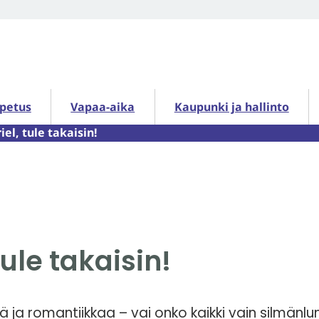
petus alasivut
Vapaa-aika alasivut
Kaupunki ja hallinto alasiv
opetus
Vapaa-aika
Kaupunki ja hallinto
iel, tule takaisin!
tule takaisin!
tä ja romantiikkaa – vai onko kaikki vain silmänl