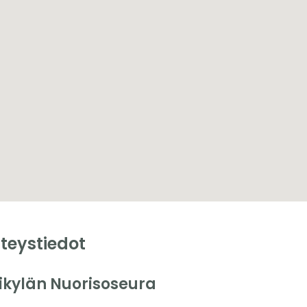
teystiedot
likylän Nuorisoseura