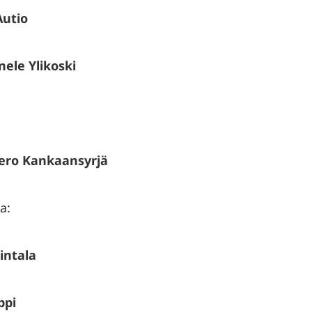
Autio
ele Ylikoski
ero Kankaansyrjä
a:
intala
ppi