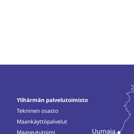
Ylihärmän palvelutoimisto
Tekninen osasto
Maankäyttöpalvelut
Maaseututoimi