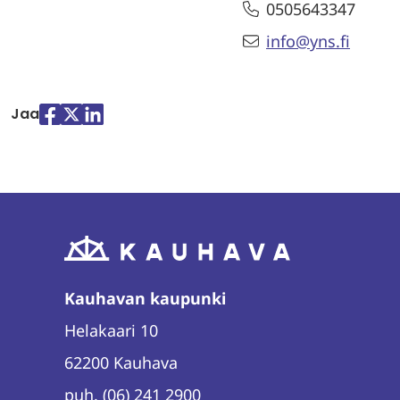
0505643347
info@yns.fi
Jaa
Jaa
Jaa
Jaa
palvelussa
palvelussa
palvelussa
"Facebook"
"X"
"LinkedIn"
Kauhavan kaupunki
Helakaari 10
62200 Kauhava
puh. (06) 241 2900