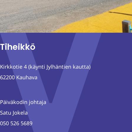
Tiheikkö
Kirkkotie 4 (käynti Jylhäntien kautta)
62200 Kauhava
Päiväkodin johtaja
Satu Jokela
050 526 5689