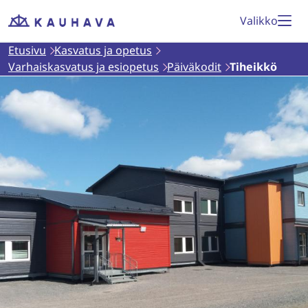
Siirry
Valikko
Etusivu
sisältöön
Etusivu
Kasvatus ja opetus
Varhaiskasvatus ja esiopetus
Päiväkodit
Tiheikkö