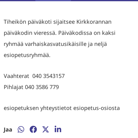
Tiheikön päiväkoti sijaitsee Kirkkorannan
päiväkodin vieressä. Päiväkodissa on kaksi
ryhmää varhaiskasvatusikäisille ja neljä
esiopetusryhmää.
Vaahterat 040 3543157
Pihlajat 040 3586 779
esiopetuksen yhteystietot esiopetus-osiosta
Jaa
Jaa
Jaa
Jaa
Jaa