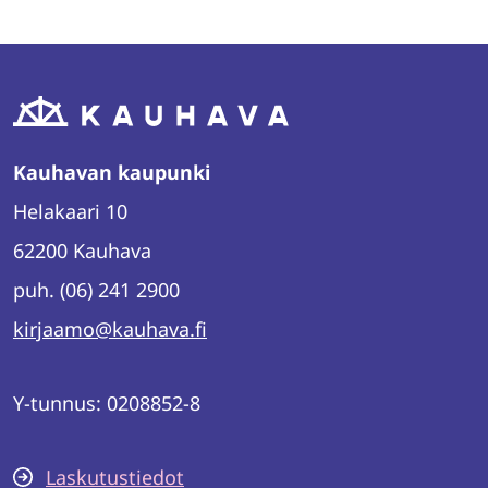
WhatsAppissa
Facebookissa
Twitterissä
LinkedInissä
Kauhavan kaupunki
Helakaari 10
62200 Kauhava
puh. (06) 241 2900
kirjaamo@kauhava.fi
Y-tunnus: 0208852-8
Laskutustiedot