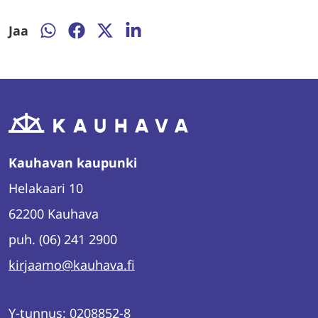
Jaa
Jaa
Jaa
Jaa
Jaa
WhatsAppissa
Facebookissa
Twitterissä
LinkedInissä
Kauhavan kaupunki
Helakaari 10
62200 Kauhava
puh. (06) 241 2900
kirjaamo@kauhava.fi
Y-tunnus: 0208852-8