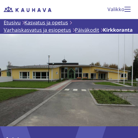
Siirry
Valikko
Etusivu
sisältöön
Etusivu
Kasvatus ja opetus
Varhaiskasvatus ja esiopetus
Päiväkodit
Kirkkoranta