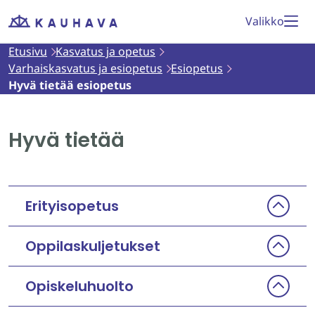
Siirry
Valikko
Etusivu
sisältöön
Etusivu
Kasvatus ja opetus
Varhaiskasvatus ja esiopetus
Esiopetus
Hyvä tietää esiopetus
Hyvä tietää
Erityisopetus
Oppilaskuljetukset
Opiskeluhuolto