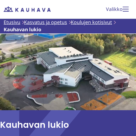
Siirry
Valikko
Etusivu
sisältöön
Etusivu
Kasvatus ja opetus
Koulujen kotisivut
Kauhavan lukio
Kauhavan lukio