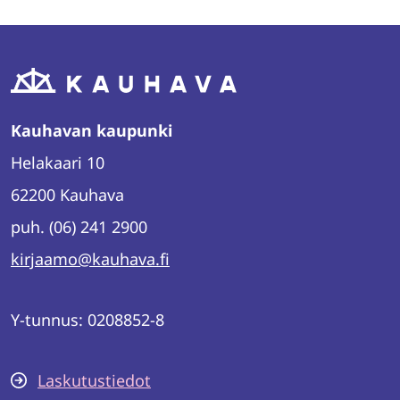
WhatsAppissa
Facebookissa
Twitterissä
LinkedInissä
Kauhavan kaupunki
Helakaari 10
62200 Kauhava
puh. (06) 241 2900
kirjaamo@kauhava.fi
Y-tunnus: 0208852-8
Laskutustiedot