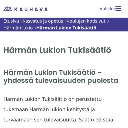
Siirry
Valikko
Etusivu
sisältöön
Etusivu
Kasvatus ja opetus
Koulujen kotisivut
Härmän lukio
Härmän Lukion Tukisäätiö
Härmän Lukion Tukisäätiö
Härmän Lukion Tukisäätiö –
yhdessä tulevaisuuden puolesta
Härmän Lukion Tukisäätiö on perustettu
tukemaan Härmän lukion kehitystä ja
turvaamaan sen tulevaisuutta. Säätiö edistää