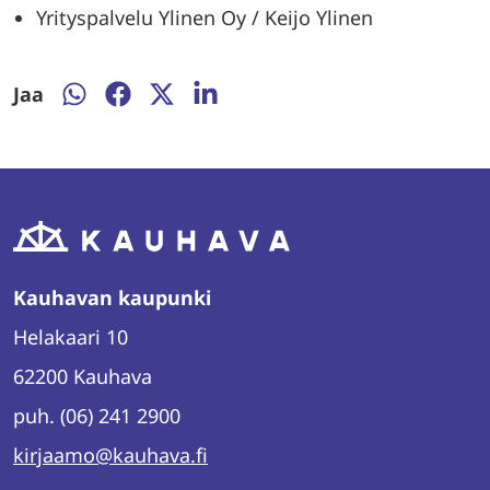
Yrityspalvelu Ylinen Oy / Keijo Ylinen
Jaa
Jaa
Jaa
Jaa
Jaa
WhatsAppissa
Facebookissa
Twitterissä
LinkedInissä
Kauhavan kaupunki
Helakaari 10
62200 Kauhava
puh. (06) 241 2900
kirjaamo@kauhava.fi