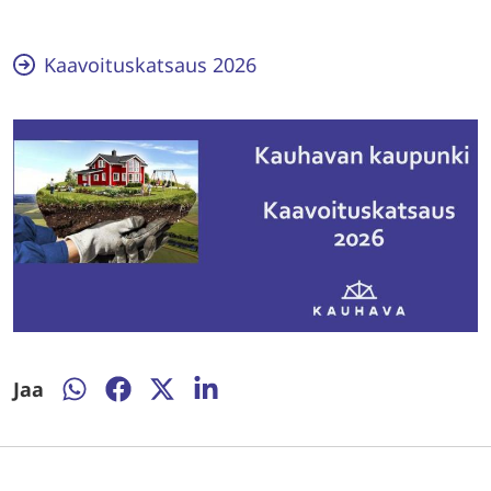
Kaavoituskatsaus 2026
Jaa
Jaa
Jaa
Jaa
Jaa
WhatsAppissa
Facebookissa
Twitterissä
LinkedInissä