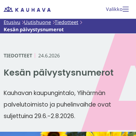
Siirry
Valikko
Etusivu
sisältöön
Etusivu
Uutishuone
Tiedotteet
Kesän päivystysnumerot
TIEDOTTEET
24.6.2026
Kesän päivystysnumerot
Kauhavan kaupungintalo, Ylihärmän
palvelutoimisto ja puhelinvaihde ovat
suljettuina 29.6.-2.8.2026.