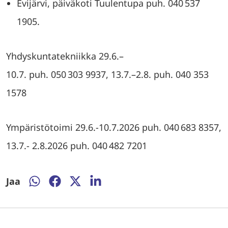
Evijärvi, päiväkoti Tuulentupa puh. 040 537
1905.
Yhdyskuntatekniikka 29.6.–
10.7. puh. 050 303 9937, 13.7.–2.8. puh. 040 353
1578
Ympäristötoimi 29.6.-10.7.2026 puh. 040 683 8357,
13.7.- 2.8.2026 puh. 040 482 7201
Jaa
Jaa
Jaa
Jaa
Jaa
WhatsAppissa
Facebookissa
Twitterissä
LinkedInissä