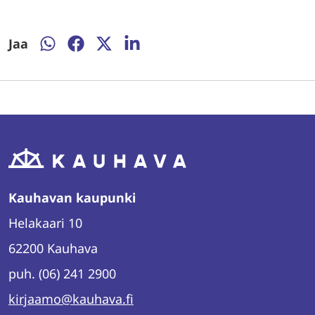
Jaa
Jaa
Jaa
Jaa
Jaa
WhatsAppissa
Facebookissa
Twitterissä
LinkedInissä
Kauhavan kaupunki
Helakaari 10
62200 Kauhava
puh. (06) 241 2900
kirjaamo@kauhava.fi