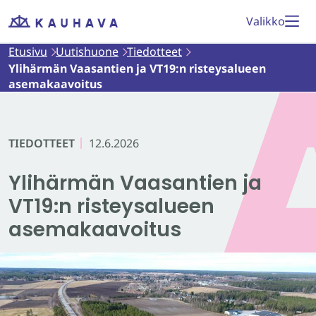
Siirry
Valikko
Etusivu
sisältöön
Etusivu
Uutishuone
Tiedotteet
Ylihärmän Vaasantien ja VT19:n risteysalueen
asemakaavoitus
TIEDOTTEET
12.6.2026
Ylihärmän Vaasantien ja
VT19:n risteysalueen
asemakaavoitus