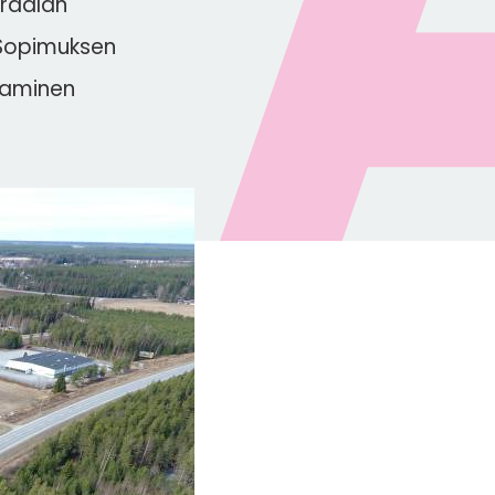
äräalan
 Sopimuksen
taminen