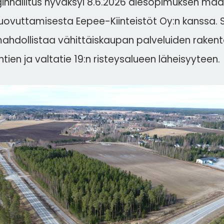
nhallitus hyväksyi 8.6.2026 aiesopimuksen mä
luovuttamisesta Eepee-Kiinteistöt Oy:n kanssa.
mahdollistaa vähittäiskaupan palveluiden raken
ien ja valtatie 19:n risteysalueen läheisyyteen.