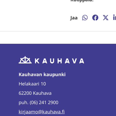
Jaa
Jaa
Jaa
Jaa
J
WhatsAppissa
Facebooki
Twitte
L
Kauhavan kaupunki
Helakaari 10
62200 Kauhava
puh. (06) 241 2900
kirjaamo@kauhava.fi