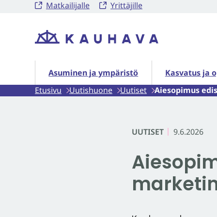
Matkailijalle
Yrittäjille
Siirry
sisältöön
Etusivu
Asuminen ja ympäristö alasivut
Kasvatus ja o
Asuminen ja ympäristö
Kasvatus ja 
Etusivu
Uutishuone
Uutiset
Aiesopimus edi
UUTISET
9.6.2026
Aiesopi
marketin