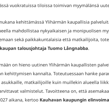
ässä vuokratuissa tiloissa toimivan myymälänsä uutee
mukana kehittämässä Ylihärmän kaupallisia palveluita.
lueella mahdollistaa nykyaikaisen ja monipuolisen m
maan sekä paikkakuntalaisia että matkailijoita, tot
aupan talousjohtaja Tuomo Långnabba
.
rmään on hieno uutinen Ylihärmän kaupallisten palve
n kehittymisen kannalta. Toteutuessaan hanke para
 asukkaille, matkailijoille kuin muillekin alueella liik
tarvittavat valmistelut. Tavoitteena on, että asemaka
027 aikana, kertoo
Kauhavan kaupungin elinvoimaj