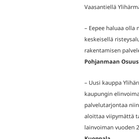
Vaasantiellä Ylihärm
– Eepee haluaa olla 
keskeisellä risteysa
rakentamisen palvele
Pohjanmaan Osuusk
– Uusi kauppa Ylihä
kaupungin elinvoima
palvelutarjontaa niin
aloittaa viipymättä 
lainvoiman vuoden 2
Kuoppala.