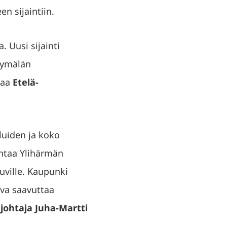
n sijaintiin.
 Uusi sijainti
yymälän
eaa
Etelä-
luiden ja koko
ntaa Ylihärmän
kuville. Kaupunki
ava saavuttaa
ohtaja Juha-Martti