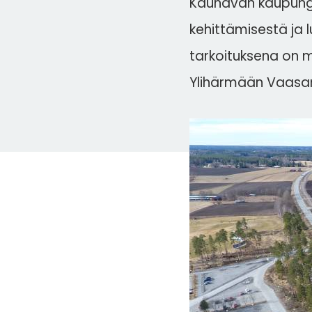
Kauhavan kaupungi
kehittämisestä ja 
tarkoituksena on 
Ylihärmään Vaasant