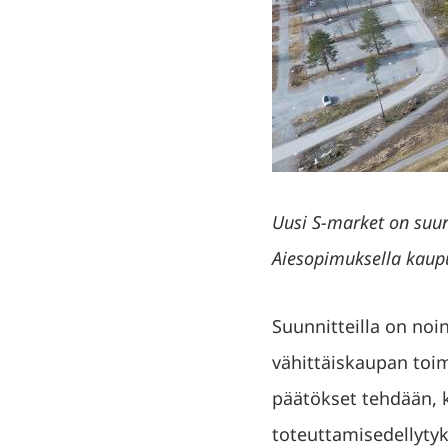
Uusi S-market on suunn
Aiesopimuksella kaup
Suunnitteilla on noi
vähittäiskaupan toi
päätökset tehdään,
toteuttamisedellyty