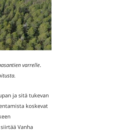
asantien varrelle
.
itusta.
upan ja sitä tukevan
kentamista koskevat
keen
siirtää Vanha