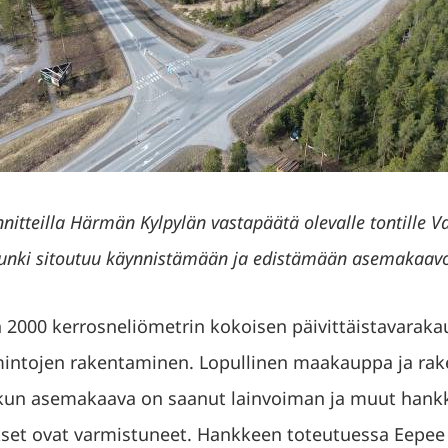
itteilla Härmän Kylpylän vastapäätä olevalle tontille Va
unki sitoutuu käynnistämään ja edistämään asemakaavo
n 2000 kerrosneliömetrin kokoisen päivittäistavaraka
mintojen rakentaminen. Lopullinen maakauppa ja ra
 kun asemakaava on saanut lainvoiman ja muut hank
kset ovat varmistuneet. Hankkeen toteutuessa Eepee 