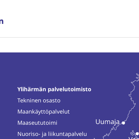
aa
ssa
rissä
inkedInissä
Ylihärmän palvelutoimisto
Tekninen osasto
Maankäyttöpalvelut
Maaseututoimi
Nuoriso- ja liikuntapalvelu