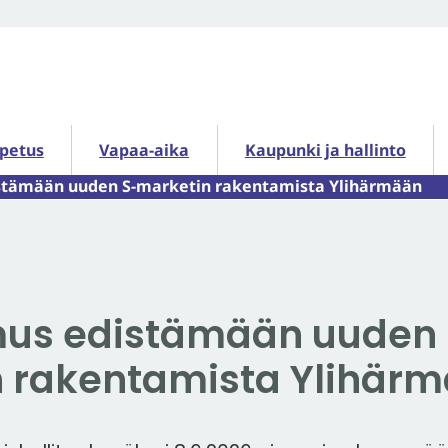
petus alasivut
Vapaa-aika alasivut
Kaupunki ja hallinto alasiv
opetus
Vapaa-aika
Kaupunki ja hallinto
stämään uuden S-marketin rakentamista Ylihärmään
mus edistämään uuden 
 rakentamista Ylihär