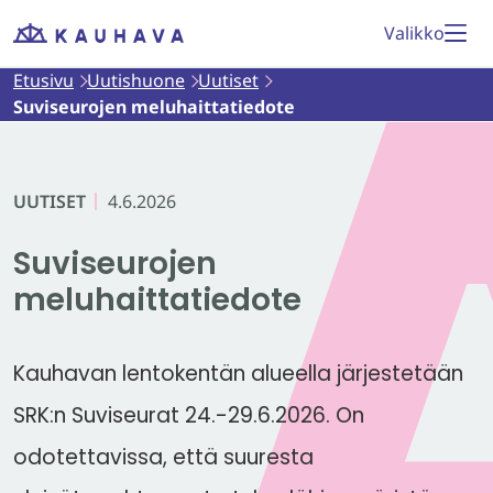
Siirry
Valikko
Etusivu
sisältöön
Etusivu
Uutishuone
Uutiset
Suviseurojen meluhaittatiedote
UUTISET
4.6.2026
Suviseurojen
meluhaittatiedote
Kauhavan lentokentän alueella järjestetään
SRK:n Suviseurat 24.-29.6.2026. On
odotettavissa, että suuresta