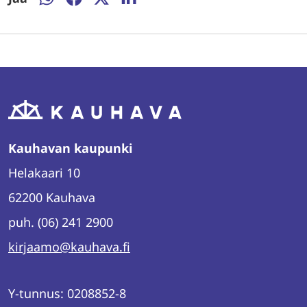
Jaa
Jaa
Jaa
Jaa
WhatsAppissa
Facebookissa
Twitterissä
LinkedInissä
Kauhavan kaupunki
Helakaari 10
62200 Kauhava
puh. (06) 241 2900
kirjaamo@kauhava.fi
Y-tunnus: 0208852-8