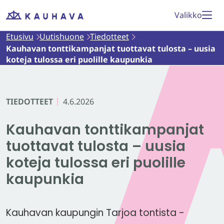
Siirry
Valikko
Etusivu
sisältöön
Etusivu
Uutishuone
Tiedotteet
Kauhavan tonttikampanjat tuottavat tulosta – uusia
koteja tulossa eri puolille kaupunkia
TIEDOTTEET
4.6.2026
Kauhavan tonttikampanjat
tuottavat tulosta – uusia
koteja tulossa eri puolille
kaupunkia
Kauhavan kaupungin Tarjoa tontista -