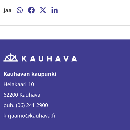
Jaa
Jaa
Jaa
Jaa
Jaa
WhatsAppissa
Facebookissa
Twitterissä
LinkedInissä
Kauhavan kaupunki
Helakaari 10
62200 Kauhava
puh. (06) 241 2900
kirjaamo@kauhava.fi