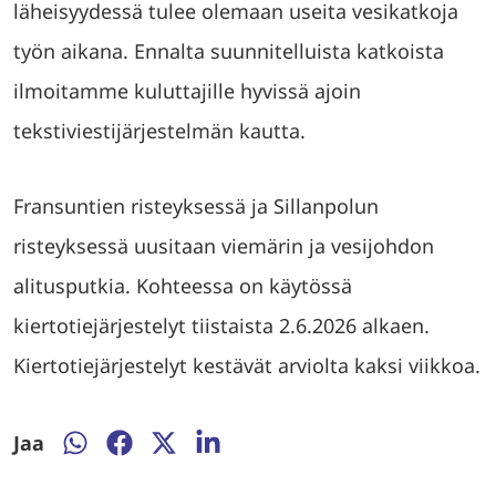
läheisyydessä tulee olemaan useita vesikatkoja
työn aikana. Ennalta suunnitelluista katkoista
ilmoitamme kuluttajille hyvissä ajoin
tekstiviestijärjestelmän kautta.
Fransuntien risteyksessä ja Sillanpolun
risteyksessä uusitaan viemärin ja vesijohdon
alitusputkia. Kohteessa on käytössä
kiertotiejärjestelyt tiistaista 2.6.2026 alkaen.
Kiertotiejärjestelyt kestävät arviolta kaksi viikkoa.
Jaa
Jaa
Jaa
Jaa
Jaa
WhatsAppissa
Facebookissa
Twitterissä
LinkedInissä