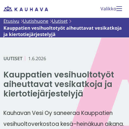
Siirry
Valikko
Etusivu
sisältöön
Etusivu
Uutishuone
Uutiset
Kauppatien vesihuoltotyöt aiheuttavat vesikatkoja
ja kiertotiejärjestelyjä
UUTISET
1.6.2026
Kauppatien vesihuoltotyöt
aiheuttavat vesikatkoja ja
kiertotiejärjestelyjä
Kauhavan Vesi Oy saneeraa Kauppatien
vesihuoltoverkostoa kesä–heinäkuun aikana.