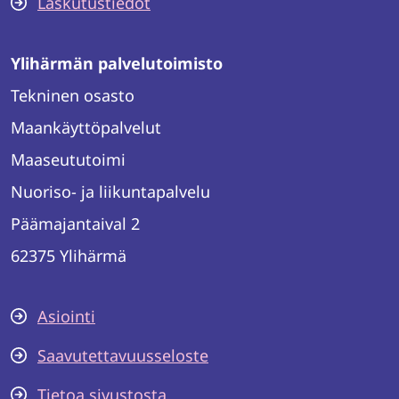
Laskutustiedot
Ylihärmän palvelutoimisto
Tekninen osasto
Maankäyttöpalvelut
Maaseututoimi
Nuoriso- ja liikuntapalvelu
Päämajantaival 2
62375 Ylihärmä
Asiointi
Saavutettavuusseloste
Tietoa sivustosta