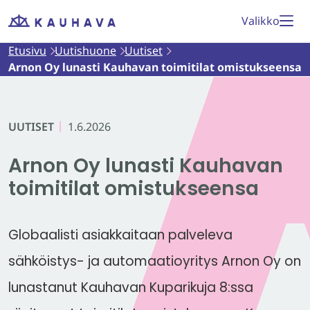
Siirry
Valikko
Etusivu
sisältöön
Etusivu
Uutishuone
Uutiset
Arnon Oy lunasti Kauhavan toimitilat omistukseensa
UUTISET
1.6.2026
Arnon Oy lunasti Kauhavan
toimitilat omistukseensa
Globaalisti asiakkaitaan palveleva
sähköistys- ja automaatioyritys Arnon Oy on
lunastanut Kauhavan Kuparikuja 8:ssa