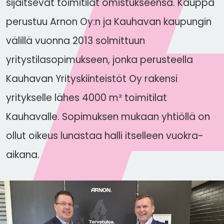
sijaitsevat toimitilat omistukseensa. Kauppa
perustuu Arnon Oy:n ja Kauhavan kaupungin
välillä vuonna 2013 solmittuun
yritystilasopimukseen, jonka perusteella
Kauhavan Yrityskiinteistöt Oy rakensi
yritykselle lähes 4000 m² toimitilat
Kauhavalle. Sopimuksen mukaan yhtiöllä on
ollut oikeus lunastaa halli itselleen vuokra-
aikana.