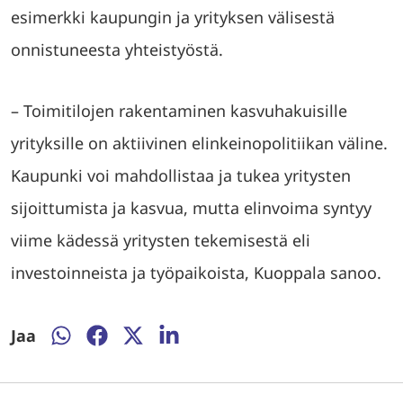
esimerkki kaupungin ja yrityksen välisestä
onnistuneesta yhteistyöstä.
– Toimitilojen rakentaminen kasvuhakuisille
yrityksille on aktiivinen elinkeinopolitiikan väline.
Kaupunki voi mahdollistaa ja tukea yritysten
sijoittumista ja kasvua, mutta elinvoima syntyy
viime kädessä yritysten tekemisestä eli
investoinneista ja työpaikoista, Kuoppala sanoo.
Jaa
Jaa
Jaa
Jaa
Jaa
WhatsAppissa
Facebookissa
Twitterissä
LinkedInissä