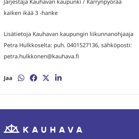
Järjestäjä Kauhavan kaupunki / Kärrynpyörää
kaiken ikää 3 -hanke
Lisätietoja Kauhavan kaupungin liikunnanohjaaja
Petra Hulkkoselta: puh. 0401527136, sähköposti:
petra.hulkkonen@kauhava.fi
Jaa
Jaa
Jaa
Jaa
Jaa
WhatsAppissa
Facebookissa
Twitterissä
LinkedInissä