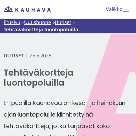
Siirry
Valikko
Etusivu
sisältöön
Etusivu
Uutishuone
Uutiset
Tehtäväkortteja luontopoluilla
UUTISET
25.5.2026
Tehtäväkortteja
luontopoluilla
Eri puolilla Kauhavaa on kesä- ja heinäkuun
ajan luontopoluille kiinnitettyinä
tehtäväkortteja, jotka tarjoavat koko