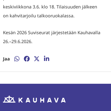
keskiviikkona 3.6. klo 18. Tilaisuuden jälkeen
on kahvitarjoilu talkooruokalassa.
Kesän 2026 Suviseurat järjestetään Kauhavalla
26.–29.6.2026.
Jaa
Jaa
Jaa
Jaa
Jaa
WhatsAppissa
Facebookissa
Twitterissä
LinkedInissä