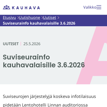
Siirry
Valikko
Etusivu
sisältöön
Etusivu
Uutishuone
Uutiset
Suviseurainfo kauhavalaisille 3.6.2026
UUTISET
25.5.2026
Suviseurainfo
kauhavalaisille 3.6.2026
Suviseurojen järjestelyjä koskeva infotilaisuus
pidetään Lentohotelli Linnan auditoriossa