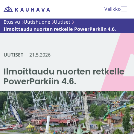
Siirry
Valikko
Etusivu
sisältöön
Etusivu
Uutishuone
Uutiset
Ilmoittaudu nuorten retkelle PowerParkiin 4.6.
UUTISET
21.5.2026
Ilmoittaudu nuorten retkelle
PowerParkiin 4.6.