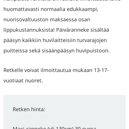
huomattavasti normaalia edukkaampi,
nuorisovaltuuston maksaessa osan
lippukustannuksista! Päiväranneke sisältää
pääsyn kaikkiin huvilaitteisiin turvarajojen
puitteissa sekä sisäänpääsyn huvipuistoon.
Retkelle voivat ilmoittautua mukaan 13-17-
vuotiaat nuoret.
Retken hinta:
Maxi-ranneke (yli 130cm) 30 euroa