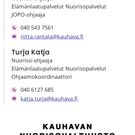
Elämänlaatupalvelut Nuorisopalvelut
JOPO-ohjaaja
040 543 7561
riitta.rantala@kauhava.fi
Turja Katja
Nuoriso-ohjaaja
Elämänlaatupalvelut Nuorisopalvelut
Ohjaamokoordinaattori
040 6127 685
katja.turja@kauhava.fi