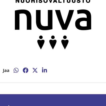
Jaa
Jaa
Jaa
Jaa
Jaa
WhatsAppissa
Facebookissa
Twitterissä
LinkedInissä