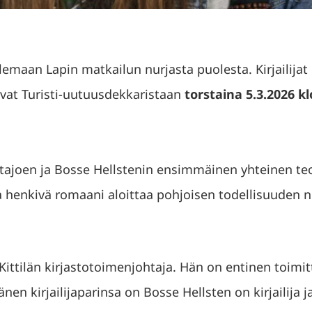
maan Lapin matkailun nurjasta puolesta. Kirjailijat
ovat Turisti-uutuusdekkaristaan
torstaina 5.3.2026 k
ajoen ja Bosse Hellstenin ensimmäinen yhteinen teo
henkivä romaani aloittaa pohjoisen todellisuuden nu
ittilän kirjastotoimenjohtaja. Hän on entinen toimitta
änen kirjailijaparinsa on Bosse Hellsten on kirjailija ja