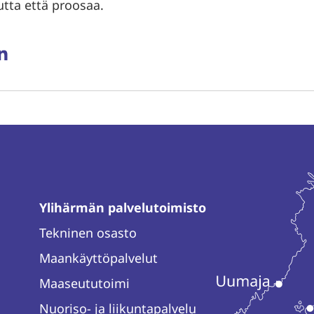
utta että proosaa.
aa
ssa
rissä
inkedInissä
Ylihärmän palvelutoimisto
Tekninen osasto
Maankäyttöpalvelut
Maaseututoimi
Nuoriso- ja liikuntapalvelu