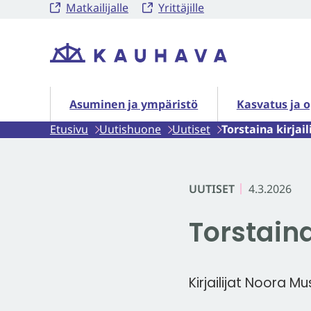
Matkailijalle
Yrittäjille
Siirry
sisältöön
Etusivu
Asuminen ja ympäristö alasivut
Kasvatus ja o
Asuminen ja ympäristö
Kasvatus ja 
Etusivu
Uutishuone
Uutiset
Torstaina kirjai
UUTISET
4.3.2026
Torstaina
Kirjailijat Noora Mu