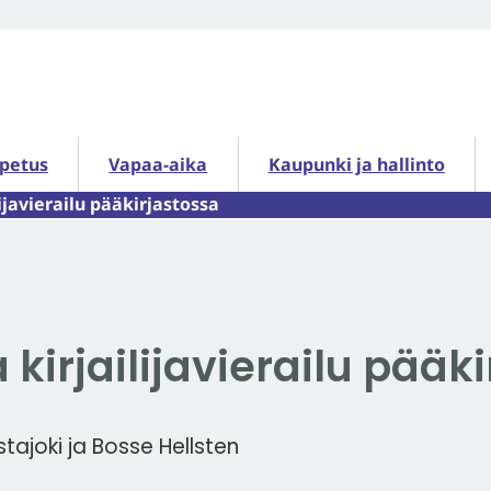
petus alasivut
Vapaa-aika alasivut
Kaupunki ja hallinto alasiv
opetus
Vapaa-aika
Kaupunki ja hallinto
lijavierailu pääkirjastossa
 kirjailijavierailu pääk
stajoki ja Bosse Hellsten