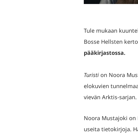
Tule mukaan kuuntele
Bosse Hellsten kert
pääkirjastossa.
Turisti
on Noora Must
elokuvien tunnelmaa 
vievän Arktis-sarjan.
Noora Mustajoki on K
useita tietokirjoja. H