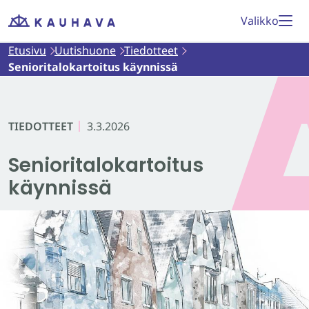
Siirry
Valikko
Etusivu
sisältöön
Etusivu
Uutishuone
Tiedotteet
Senioritalokartoitus käynnissä
TIEDOTTEET
3.3.2026
Senioritalokartoitus
käynnissä