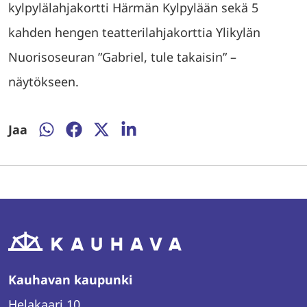
kylpylälahjakortti Härmän Kylpylään sekä 5
kahden hengen teatterilahjakorttia Ylikylän
Nuorisoseuran ”Gabriel, tule takaisin” –
näytökseen.
Jaa
Jaa
Jaa
Jaa
Jaa
WhatsAppissa
Facebookissa
Twitterissä
LinkedInissä
Kauhavan kaupunki
Helakaari 10