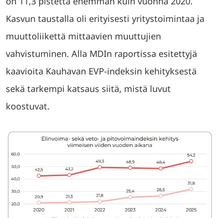
on 11,3 pistettä enemmän kuin vuonna 2020.
Kasvun taustalla oli erityisesti yritystoimintaa ja
muuttoliikettä mittaavien muuttujien
vahvistuminen. Alla MDIn raportissa esitettyjä
kaavioita Kauhavan EVP-indeksin kehityksestä
sekä tarkempi katsaus siitä, mistä luvut
koostuvat.