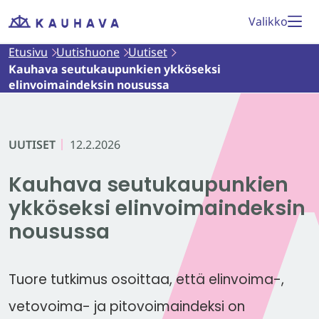
Siirry
Valikko
Etusivu
sisältöön
Etusivu
Uutishuone
Uutiset
Kauhava seutukaupunkien ykköseksi
elinvoimaindeksin nousussa
UUTISET
12.2.2026
Kauhava seutukaupunkien
ykköseksi elinvoimaindeksin
nousussa
Tuore tutkimus osoittaa, että elinvoima-,
vetovoima- ja pitovoimaindeksi on