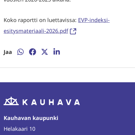
Koko raportti on luettavissa:
EVP-indeksi-
esitysmateriaali-2026.pdf
Jaa
Jaa
Jaa
Jaa
Jaa
WhatsAppissa
Facebookissa
Twitterissä
LinkedInissä
Kauhavan kaupunki
Helakaari 10