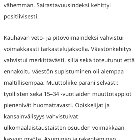
vähemmän. Sairastavuusindeksi kehittyi
positiivisesti.
Kauhavan veto- ja pitovoimaindeksi vahvistui
voimakkaasti tarkastelujaksolla. Väestönkehitys
vahvistui merkittävästi, sillä sekä toteutunut että
ennakoitu väestön supistuminen oli aiempaa
maltillisempaa. Muuttoliike parani selvästi:
työllisten sekä 15–34 -vuotiaiden muuttotappiot
pienenivät huomattavasti. Opiskelijat ja
kansainvälisyys vahvistuivat
ulkomaalaistaustaisten osuuden voimakkaan
kasvun myötä. Asuminen ja rakentaminen