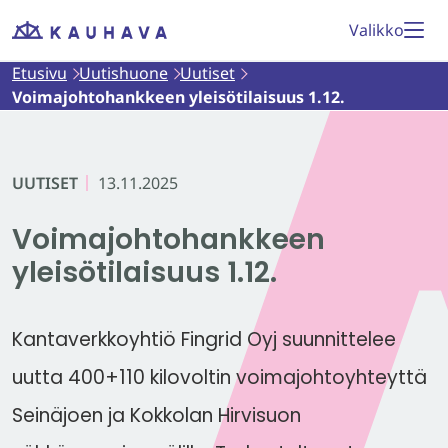
Siirry
Valikko
Etusivu
sisältöön
Etusivu
Uutishuone
Uutiset
Voimajohtohankkeen yleisötilaisuus 1.12.
UUTISET
13.11.2025
Voimajohtohankkeen
yleisötilaisuus 1.12.
Kantaverkkoyhtiö Fingrid Oyj suunnittelee
uutta 400+110 kilovoltin voimajohtoyhteyttä
Seinäjoen ja Kokkolan Hirvisuon