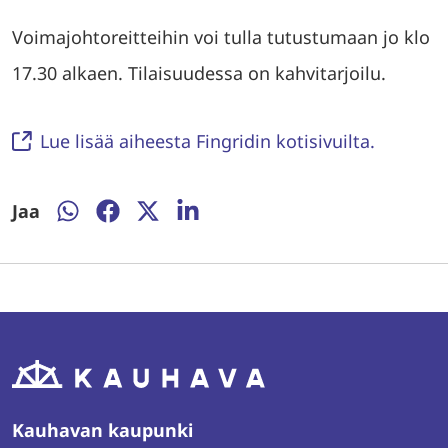
Voimajohtoreitteihin voi tulla tutustumaan jo klo
17.30 alkaen. Tilaisuudessa on kahvitarjoilu.
Lue lisää aiheesta Fingridin kotisivuilta.
Jaa
Jaa
Jaa
Jaa
Jaa
WhatsAppissa
Facebookissa
Twitterissä
LinkedInissä
Kauhavan kaupunki