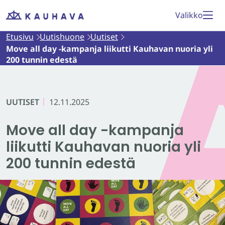
Siirry
Valikko
Etusivu
sisältöön
Etusivu
Uutishuone
Uutiset
Move all day -kampanja liikutti Kauhavan nuoria yli
200 tunnin edestä
UUTISET
12.11.2025
Move all day -kampanja
liikutti Kauhavan nuoria yli
200 tunnin edestä