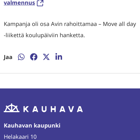
valmennus
Kampanja oli osa Avin rahoittamaa – Move all day
-liikettä koulupäiviin hanketta.
Jaa
Jaa
Jaa
Jaa
Jaa
WhatsAppissa
Facebookissa
Twitterissä
LinkedInissä
Kauhavan kaupunki
Helakaari 10