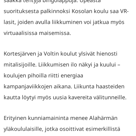
saakka tehtyjä bingolappuja. Upeasta
suorituksesta palkinnoksi Kosolan koulu saa VR-
lasit, joiden avulla liikkuminen voi jatkua myös
virtuaalisissa maisemissa.
Kortesjärven ja Voltin koulut ylsivät hienosti
mitalisijoille. Liikkumisen ilo näkyi ja kuului –
koulujen pihoilla riitti energiaa
kampanjaviikkojen aikana. Liikunta haasteiden
kautta löytyi myös uusia kavereita välitunneille.
Erityinen kunniamaininta menee Alahärmän
yläkoululaisille, jotka osoittivat esimerkillistä