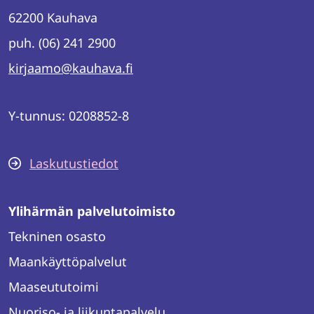
62200 Kauhava
puh. (06) 241 2900
kirjaamo@kauhava.fi
Y-tunnus: 0208852-8
Laskutustiedot
Ylihärmän palvelutoimisto
Tekninen osasto
Maankäyttöpalvelut
Maaseututoimi
Nuoriso- ja liikuntapalvelu