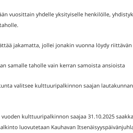
n vuosittain yhdelle yksityiselle henkilölle, yhdistyk
taholle.
ättää jakamatta, jollei jonakin vuonna löydy riittävän
aan samalle taholle vain kerran samoista ansioista
unta valitsee kulttuuripalkinnon saajan lautakunnan 
 vuoden kulttuuripalkinnon saajaa 31.10.2025 saakk
palkinto luovutetaan Kauhavan Itsenäisyyspäivänjuhl