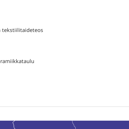
tekstiilitaideteos
eramiikkataulu