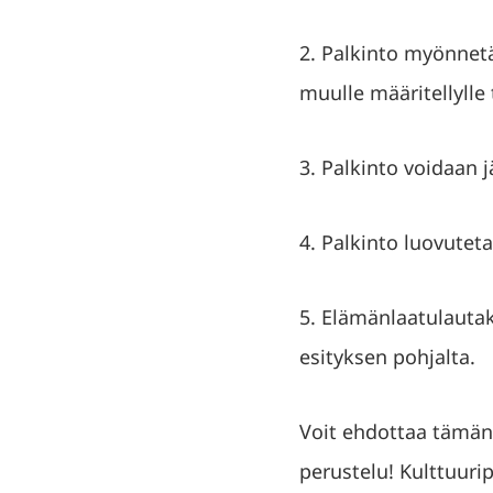
2. Palkinto myönnetää
muulle määritellylle 
3. Palkinto voidaan j
4. Palkinto luovutet
5. Elämänlaatulautak
esityksen pohjalta.
Voit ehdottaa tämän
perustelu! Kulttuuri