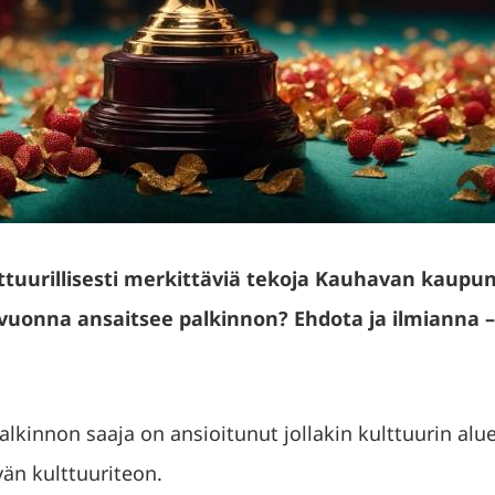
ttuurillisesti merkittäviä tekoja Kauhavan kaupu
 vuonna ansaitsee palkinnon?
Ehdota ja ilmianna –
lkinnon saaja on ansioitunut jollakin kulttuurin alue
än kulttuuriteon.