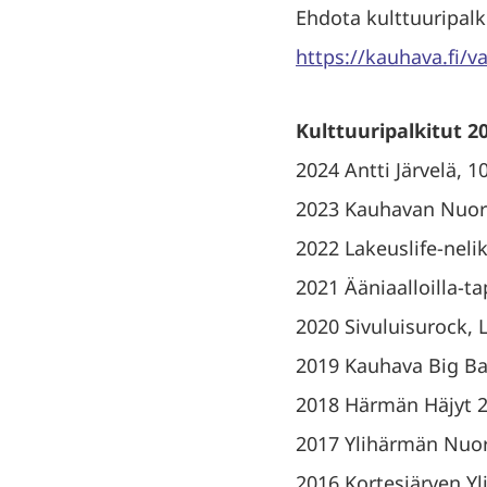
Ehdota kulttuuripalki
https://kauhava.fi/v
Kulttuuripalkitut 2
2024 Antti Järvelä, 1
2023 Kauhavan Nuori
2022 Lakeuslife-nel
2021 Ääniaalloilla-t
2020 Sivuluisurock,
2019 Kauhava Big B
2018 Härmän Häjyt 
2017 Ylihärmän Nuo
2016 Kortesjärven Yl