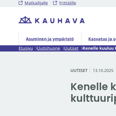
Matkailijalle
Yrittäjille
Siirry
sisältöön
Etusivu
Asuminen ja ympäristö alasivut
Kasvatus ja o
Asuminen ja ympäristö
Kasvatus ja 
Etusivu
Uutishuone
Uutiset
Kenelle kuuluu 
UUTISET
13.10.2025
Kenelle 
kulttuuri