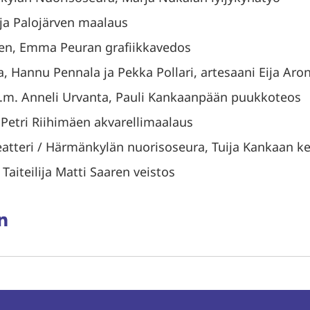
ija Palojärven maalaus
en, Emma Peuran grafiikkavedos
, Hannu Pennala ja Pekka Pollari, artesaani Eija Aron 
 d.m. Anneli Urvanta, Pauli Kankaanpään puukkoteos
 Petri Riihimäen akvarellimaalaus
atteri / Härmänkylän nuorisoseura, Tuija Kankaan k
Taiteilija Matti Saaren veistos
aa
ssa
rissä
inkedInissä