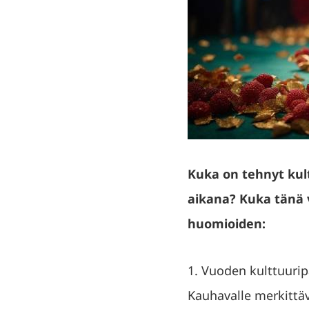
Kuka on tehnyt kul
aikana? Kuka tänä
huomioiden:
1. Vuoden kulttuuripa
Kauhavalle merkittäv