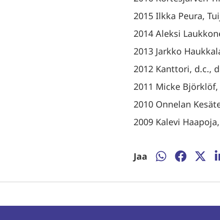
2015 Ilkka Peura, Tu
2014 Aleksi Laukkon
2013 Jarkko Haukkala
2012 Kanttori, d.c.,
2011 Micke Björklöf,
2010 Onnelan Kesäte
2009 Kalevi Haapoja, 
Jaa
Jaa
Jaa
Jaa
J
WhatsAppissa
Facebooki
Twitte
L