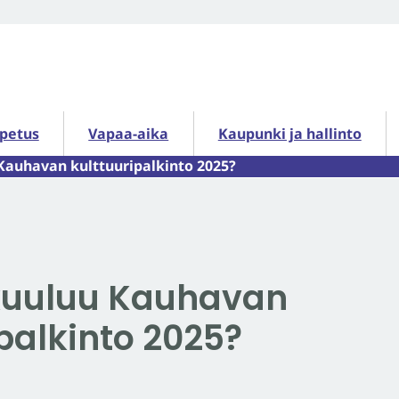
petus alasivut
Vapaa-aika alasivut
Kaupunki ja hallinto alasiv
opetus
Vapaa-aika
Kaupunki ja hallinto
Kauhavan kulttuuripalkinto 2025?
kuuluu Kauhavan
palkinto 2025?