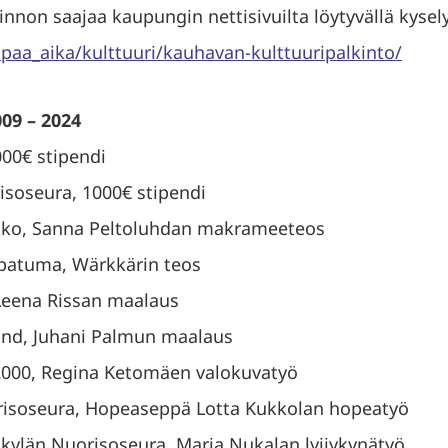
nnon saajaa kaupungin nettisivuilta löytyvällä kysely
apaa_aika/kulttuuri/kauhavan-kulttuuripalkinto/
009 – 2024
000€ stipendi
soseura, 1000€ stipendi
ikko, Sanna Peltoluhdan makrameeteos
apatuma, Wärkkärin teos
 Leena Rissan maalaus
and, Juhani Palmun maalaus
2000, Regina Ketomäen valokuvatyö
risoseura, Hopeaseppä Lotta Kukkolan hopeatyö
ikylän Nuorisoseura, Marja Nukalan lyijykynätyö