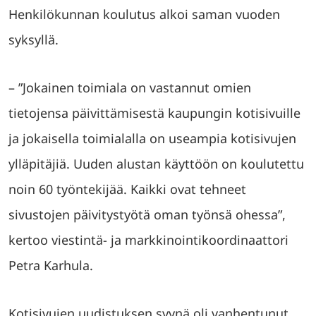
Henkilökunnan koulutus alkoi saman vuoden
syksyllä.
– ”Jokainen toimiala on vastannut omien
tietojensa päivittämisestä kaupungin kotisivuille
ja jokaisella toimialalla on useampia kotisivujen
ylläpitäjiä. Uuden alustan käyttöön on koulutettu
noin 60 työntekijää. Kaikki ovat tehneet
sivustojen päivitystyötä oman työnsä ohessa”,
kertoo viestintä- ja markkinointikoordinaattori
Petra Karhula.
Kotisivujen uudistuksen syynä oli vanhentunut