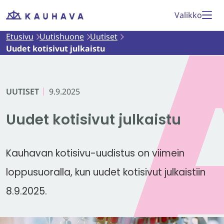
Siirry
Valikko
Etusivu
sisältöön
Etusivu
Uutishuone
Uutiset
Uudet kotisivut julkaistu
UUTISET
9.9.2025
Uudet kotisivut julkaistu
Kauhavan kotisivu-uudistus on viimein
loppusuoralla, kun uudet kotisivut julkaistiin
8.9.2025.