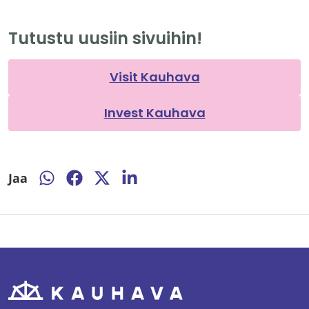
Tutustu uusiin sivuihin!
Visit Kauhava
Invest Kauhava
Jaa
Jaa
Jaa
Jaa
Jaa
WhatsAppissa
Facebookissa
Twitterissä
LinkedInissä