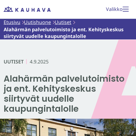
Siirry
Valikko
Etusivu
sisältöön
Etusivu
Uutishuone
Uutiset
Alahärmän palvelutoimisto ja ent. Kehityskeskus
siirtyvät uudelle kaupungintalolle
UUTISET
4.9.2025
Alahärmän palvelutoimisto
ja ent. Kehityskeskus
siirtyvät uudelle
kaupungintalolle